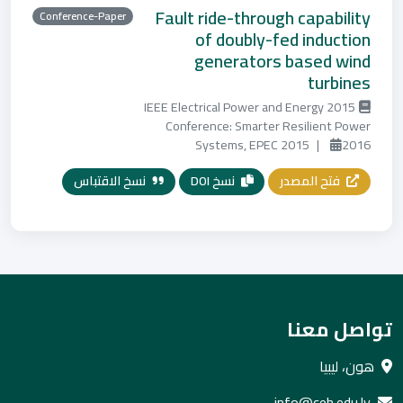
Fault ride-through capability
Conference-Paper
of doubly-fed induction
generators based wind
turbines
2015 IEEE Electrical Power and Energy
Conference: Smarter Resilient Power
Systems, EPEC 2015
|
2016
فتح المصدر
نسخ DOI
نسخ الاقتباس
تواصل معنا
هون، ليبيا
info@ceh.edu.ly